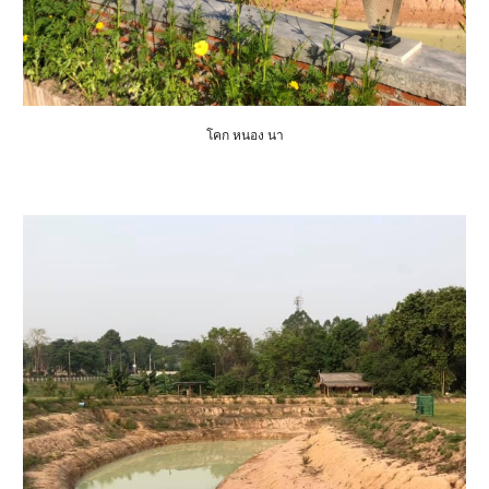
โคก หนอง นา