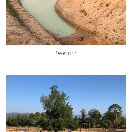
โคก หนอง นา