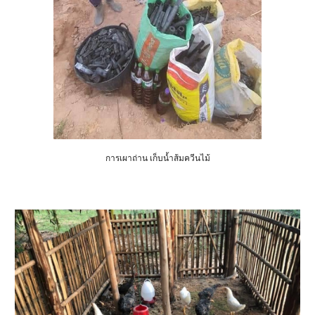
การเผาถ่าน เก็บน้ำส้มควีนไม้