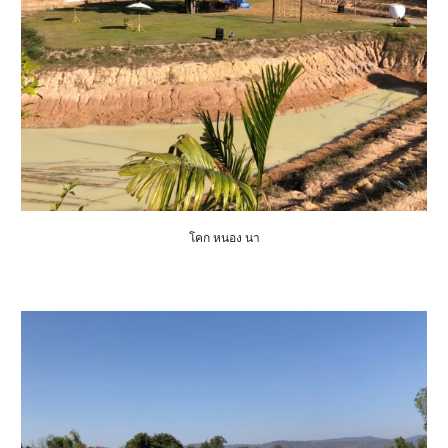
โคก หนอง นา