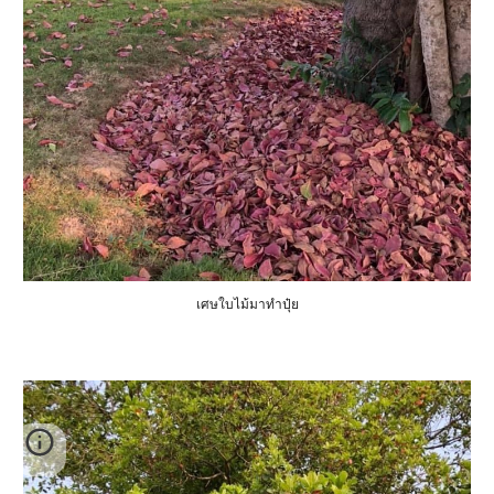
เศษใบไม้มาทำปุ๋ย