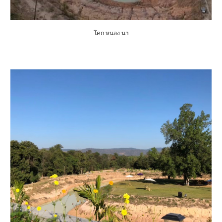
โคก หนอง นา