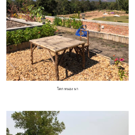
โคก หนอง นา