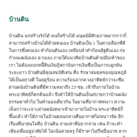
บ้านดิน 
บ้านดิน นกสร้างรังได้ คนก็สร้างได้ มนุษย์มีศักยภาพมากกว่าก็
สามารถสร้างบ้านได้ด้วยตนเอง บ้านดินเป็น 1 ในทางเลือกที่ดี
ในการพึ่งตนเอง ทำก้อนดินเอง เหยียบย่ำทำก้อนอิฐดินเอง ก่อ
กำแพงผนังเอง ฉาบเอง ภายใต้แนวคิดบ้านดินด้วยมือเท้าของ
เรา ไม่ต้องแบกหนี้สินเงินกู้สถาบันการเงินซึ่งเป็นภาระผูกพัน
ระยะยาว บ้านดินมีคุณสมบัติเด่น คือ รักษาสมดุลของอุณหภูมิ
ได้เป็นอย่างดี ในฤดูร้อน ความร้อนจากดวงอาทิตย์กว่าจะซึม
ผ่านผนังบ้านดินที่มีความหนาถึง 23 ซม. เข้าถึงภายในบ้าน 
พระอาทิตย์ก็ตกดินแล้ว จึงทำให้บ้านดินเย็นสบายกว่าบ้านผนัง
ธรรมดาทั่วไป ในทำนองเดียวกัน ในยามที่อากาศหนาว ความ
เย็นกว่าจะเจาะผ่านผนังหนาเข้ามาภายในบ้าน พระอาทิตย์ก็
ขึ้นแล้ว ทำให้ภายในบ้านตอนกลางคืนอากาศไม่หนาวจัด อีก
เรื่องที่น่าสนใจคือ บ้านดิน จ่ายเท่าที่อยากจ่าย เช่น ถ้าจะทำ
เพียงเพื่ออยู่อาศัยได้ ไม่เน้นสวยหรู ก็มีราคาไม่กี่หมื่นบาท หาก