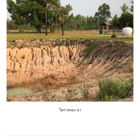
โคก หนอง นา